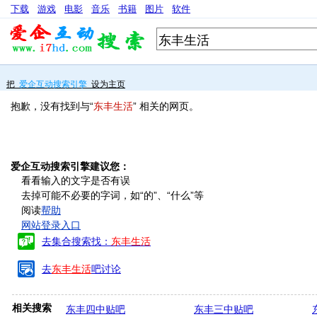
下载
游戏
电影
音乐
书籍
图片
软件
把
爱企互动搜索引擎
设为主页
抱歉，没有找到与“
东丰生活
” 相关的网页。
爱企互动搜索引擎建议您：
看看输入的文字是否有误
去掉可能不必要的字词，如“的”、“什么”等
阅读
帮助
网站登录入口
去集合搜索找：
东丰生活
去
东丰生活
吧讨论
相关搜索
东丰四中贴吧
东丰三中贴吧