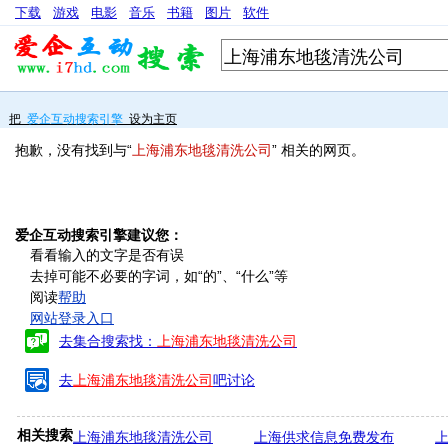
下载
游戏
电影
音乐
书籍
图片
软件
把
爱企互动搜索引擎
设为主页
抱歉，没有找到与“
上海浦东地毯清洗公司
” 相关的网页。
爱企互动搜索引擎建议您：
看看输入的文字是否有误
去掉可能不必要的字词，如“的”、“什么”等
阅读
帮助
网站登录入口
去集合搜索找：
上海浦东地毯清洗公司
去
上海浦东地毯清洗公司
吧讨论
相关搜索
上海浦东地毯清洗公司
上海供求信息免费发布