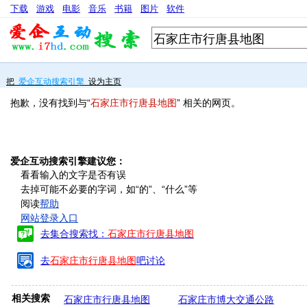
下载
游戏
电影
音乐
书籍
图片
软件
把
爱企互动搜索引擎
设为主页
抱歉，没有找到与“
石家庄市行唐县地图
” 相关的网页。
爱企互动搜索引擎建议您：
看看输入的文字是否有误
去掉可能不必要的字词，如“的”、“什么”等
阅读
帮助
网站登录入口
去集合搜索找：
石家庄市行唐县地图
去
石家庄市行唐县地图
吧讨论
相关搜索
石家庄市行唐县地图
石家庄市博大交通公路