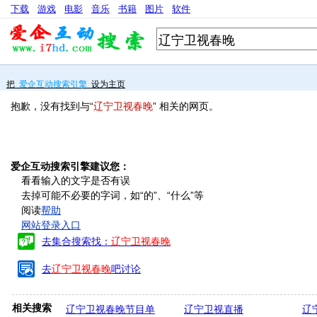
下载
游戏
电影
音乐
书籍
图片
软件
把
爱企互动搜索引擎
设为主页
抱歉，没有找到与“
辽宁卫视春晚
” 相关的网页。
爱企互动搜索引擎建议您：
看看输入的文字是否有误
去掉可能不必要的字词，如“的”、“什么”等
阅读
帮助
网站登录入口
去集合搜索找：
辽宁卫视春晚
去
辽宁卫视春晚
吧讨论
相关搜索
辽宁卫视春晚节目单
辽宁卫视直播
辽