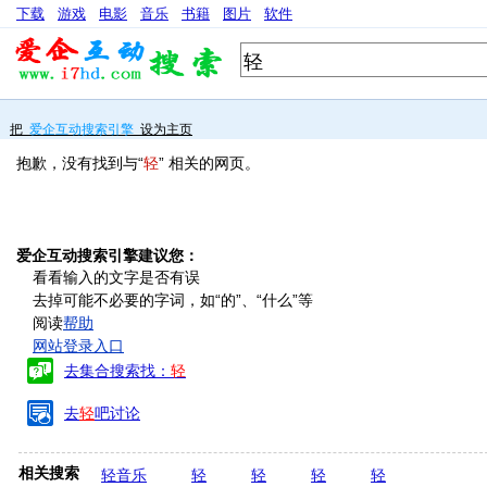
下载
游戏
电影
音乐
书籍
图片
软件
把
爱企互动搜索引擎
设为主页
抱歉，没有找到与“
轻
” 相关的网页。
爱企互动搜索引擎建议您：
看看输入的文字是否有误
去掉可能不必要的字词，如“的”、“什么”等
阅读
帮助
网站登录入口
去集合搜索找：
轻
去
轻
吧讨论
相关搜索
轻音乐
轻
轻
轻
轻