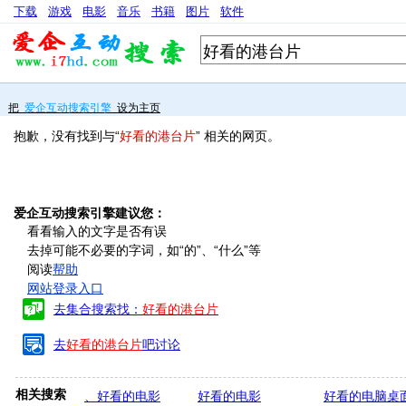
下载
游戏
电影
音乐
书籍
图片
软件
把
爱企互动搜索引擎
设为主页
抱歉，没有找到与“
好看的港台片
” 相关的网页。
爱企互动搜索引擎建议您：
看看输入的文字是否有误
去掉可能不必要的字词，如“的”、“什么”等
阅读
帮助
网站登录入口
去集合搜索找：
好看的港台片
去
好看的港台片
吧讨论
相关搜索
、好看的电影
好看的电影
好看的电脑桌